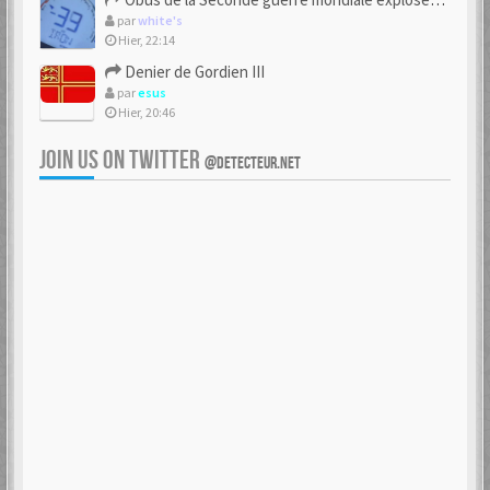
par
white's
Hier, 22:14
Denier de Gordien III
par
esus
Hier, 20:46
JOIN US ON TWITTER
@DETECTEUR.NET