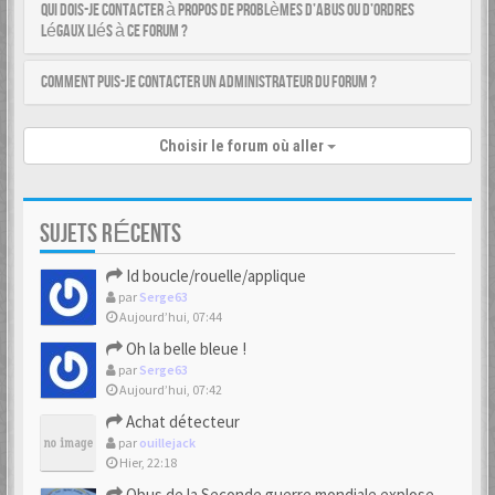
Qui dois-je contacter à propos de problèmes d’abus ou d’ordres
légaux liés à ce forum ?
Comment puis-je contacter un administrateur du forum ?
Choisir le forum où aller
SUJETS RÉCENTS
Id boucle/rouelle/applique
par
Serge63
Aujourd’hui, 07:44
Oh la belle bleue !
par
Serge63
Aujourd’hui, 07:42
Achat détecteur
par
ouillejack
Hier, 22:18
Obus de la Seconde guerre mondiale explosent dans des champs.