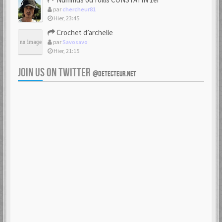
par
chercheur81
Hier, 23:45
Crochet d’archelle
par
Savosavo
Hier, 21:15
JOIN US ON TWITTER
@DETECTEUR.NET