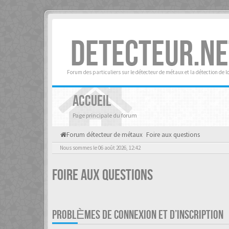
DETECTEUR.NE
Forum des particuliers sur le détecteur de métaux et la détection de l
ACCUEIL
Page principale du forum
Forum détecteur de métaux
Foire aux questions
Nous sommes le 06 août 2026, 12:42
Foire aux questions
PROBLÈMES DE CONNEXION ET D’INSCRIPTION