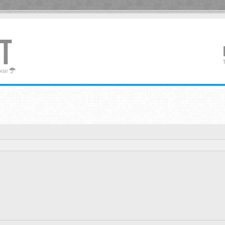
T
oisir