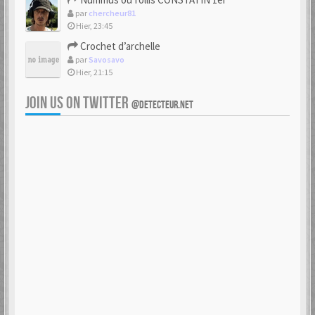
par
chercheur81
Hier, 23:45
Crochet d’archelle
par
Savosavo
Hier, 21:15
JOIN US ON TWITTER
@DETECTEUR.NET