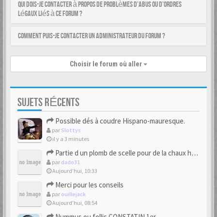
Qui dois-je contacter à propos de problèmes d’abus ou d’ordres
légaux liés à ce forum ?
Comment puis-je contacter un administrateur du forum ?
Choisir le forum où aller
SUJETS RÉCENTS
Possible dés à coudre Hispano-mauresque.
par
Slottys
il y a 3 minutes
Partie d un plomb de scelle pour de la chaux hydraulique
par
dado31
Aujourd’hui, 10:33
Merci pour les conseils
par
ouillejack
Aujourd’hui, 08:54
Nummus ou follis CONSTATIN 1er