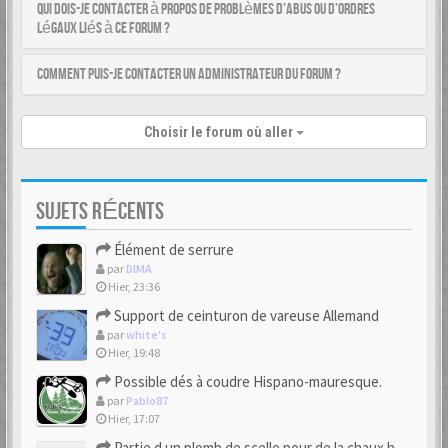
Qui dois-je contacter à propos de problèmes d’abus ou d’ordres
légaux liés à ce forum ?
Comment puis-je contacter un administrateur du forum ?
Choisir le forum où aller
SUJETS RÉCENTS
Élément de serrure
par
DIMA
Hier, 23:36
Support de ceinturon de vareuse Allemand
par
white's
Hier, 19:48
Possible dés à coudre Hispano-mauresque.
par
Pablo87
Hier, 17:07
Partie d un plomb de scelle pour de la chaux hydraulique