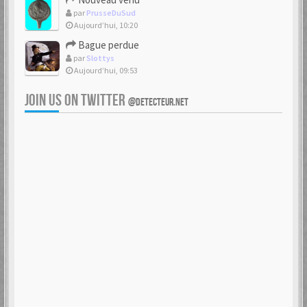
par
PrusseDuSud
Aujourd’hui, 10:20
Bague perdue
par
Slottys
Aujourd’hui, 09:53
JOIN US ON TWITTER
@DETECTEUR.NET