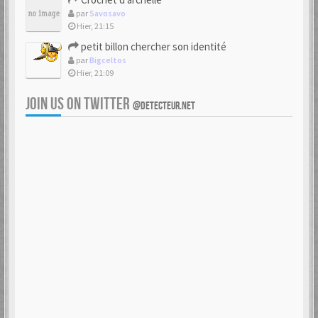
par
Savosavo
Hier, 21:15
petit billon chercher son identité
par
Bigceltos
Hier, 21:09
JOIN US ON TWITTER
@DETECTEUR.NET