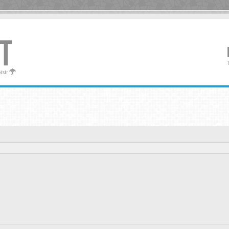
T
oisir