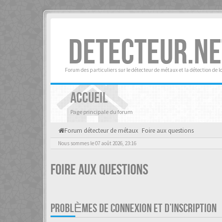
DETECTEUR.NE
Forum des particuliers sur le détecteur de métaux et la détection de l
ACCUEIL
Page principale du forum
Forum détecteur de métaux
Foire aux questions
Nous sommes le 07 août 2026, 23:16
Foire aux questions
PROBLÈMES DE CONNEXION ET D’INSCRIPTION