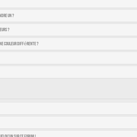
ndre un ?
eurs ?
ne couleur différente ?
uelqu’un sur ce forum !