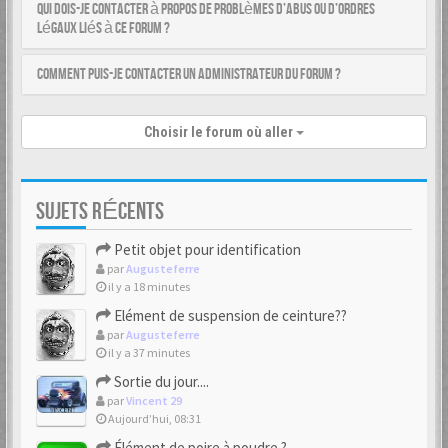
Qui dois-je contacter à propos de problèmes d’abus ou d’ordres
légaux liés à ce forum ?
Comment puis-je contacter un administrateur du forum ?
Choisir le forum où aller
SUJETS RÉCENTS
Petit objet pour identification
par
Augusteferre
il y a 18 minutes
Elément de suspension de ceinture??
par
Augusteferre
il y a 37 minutes
Sortie du jour....
par
Vincent 29
Aujourd’hui, 08:31
Élément de poire à poudre ?