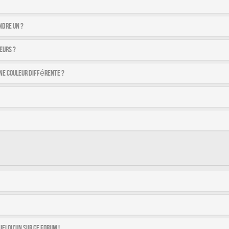
ndre un ?
eurs ?
ne couleur différente ?
uelqu’un sur ce forum !