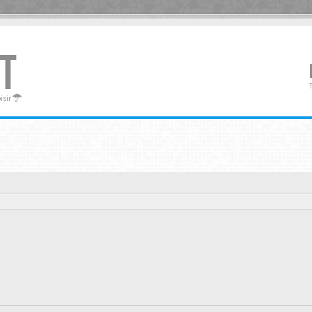
T
oisir