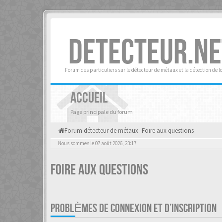
DETECTEUR.NE
Forum des particuliers sur le détecteur de métaux et la détection de l
ACCUEIL
Page principale du forum
Forum détecteur de métaux
Foire aux questions
Nous sommes le 07 août 2026, 23:17
Foire aux questions
PROBLÈMES DE CONNEXION ET D’INSCRIPTION