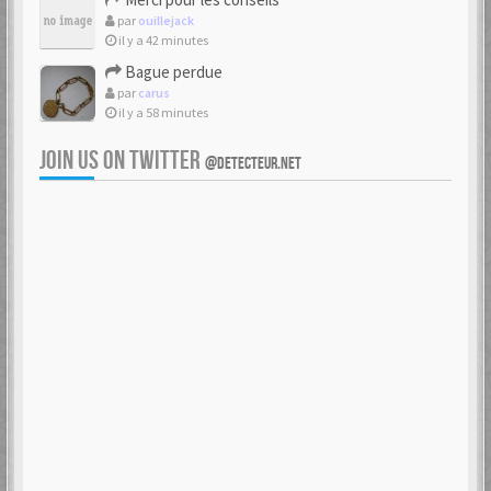
par
ouillejack
il y a 42 minutes
Bague perdue
par
carus
il y a 58 minutes
JOIN US ON TWITTER
@DETECTEUR.NET