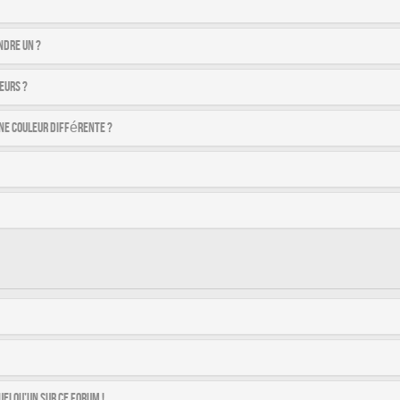
ndre un ?
eurs ?
ne couleur différente ?
uelqu’un sur ce forum !