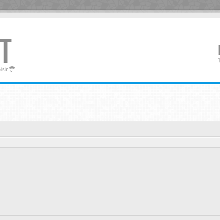
T
oisir