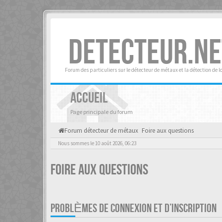
DETECTEUR.NE
Forum des particuliers sur le détecteur de métaux et la détection de l
ACCUEIL
Page principale du forum
Forum détecteur de métaux
Foire aux questions
Nous sommes le 10 août 2026, 06:23
Foire aux questions
PROBLÈMES DE CONNEXION ET D’INSCRIPTION