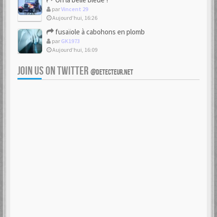
par
Vincent 29
Aujourd’hui, 16:26
fusaïole à cabohons en plomb
par
GK1973
Aujourd’hui, 16:09
JOIN US ON TWITTER
@DETECTEUR.NET