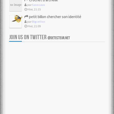
par
Savosavo
Hier, 21:15
petit billon chercher son identité
par
Bigceltos
Hier, 21:09
JOIN US ON TWITTER
@DETECTEUR.NET