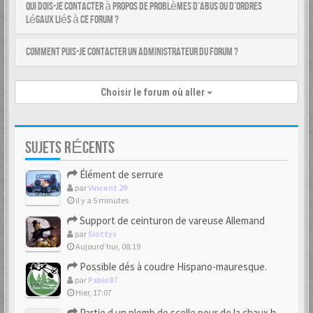
Qui dois-je contacter à propos de problèmes d’abus ou d’ordres
légaux liés à ce forum ?
Comment puis-je contacter un administrateur du forum ?
Choisir le forum où aller
SUJETS RÉCENTS
Élément de serrure
par
Vincent 29
il y a 5 minutes
Support de ceinturon de vareuse Allemand
par
Slottys
Aujourd’hui, 08:19
Possible dés à coudre Hispano-mauresque.
par
Pablo87
Hier, 17:07
Partie d un plomb de scelle pour de la chaux hydraulique