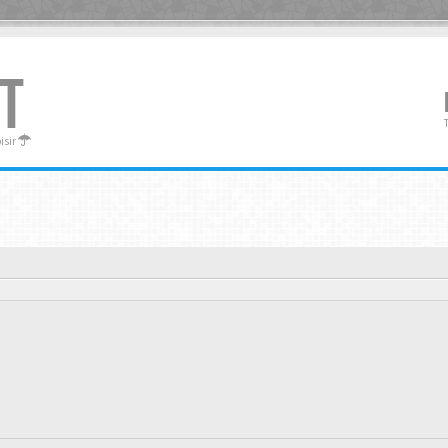
T
oisir