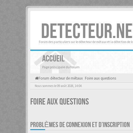
DETECTEUR.NE
Forum des particuliers sur le détecteur de métaux et la détection de l
ACCUEIL
Page principale du forum
Forum détecteur de métaux
Foire aux questions
Nous sommes le 09 août 2026, 14:04
Foire aux questions
PROBLÈMES DE CONNEXION ET D’INSCRIPTION