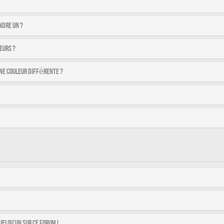
ndre un ?
eurs ?
ne couleur différente ?
uelqu’un sur ce forum !