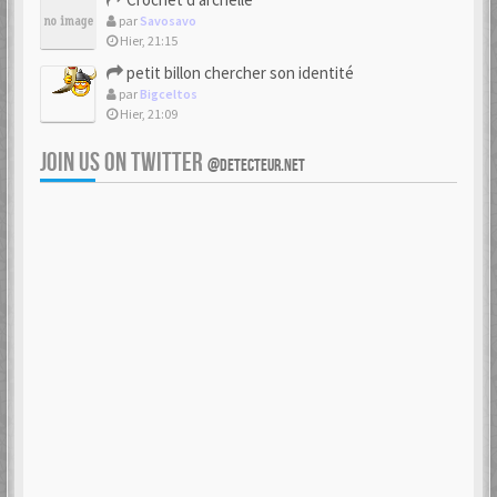
par
Savosavo
Hier, 21:15
petit billon chercher son identité
par
Bigceltos
Hier, 21:09
JOIN US ON TWITTER
@DETECTEUR.NET