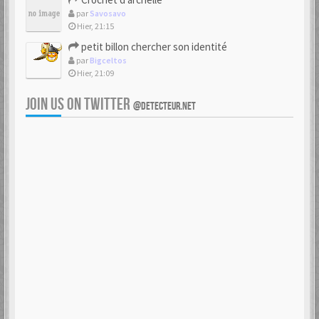
par
Savosavo
Hier, 21:15
petit billon chercher son identité
par
Bigceltos
Hier, 21:09
JOIN US ON TWITTER
@DETECTEUR.NET