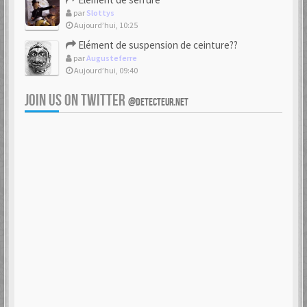
par
Slottys
Aujourd’hui, 10:25
Elément de suspension de ceinture??
par
Augusteferre
Aujourd’hui, 09:40
JOIN US ON TWITTER
@DETECTEUR.NET