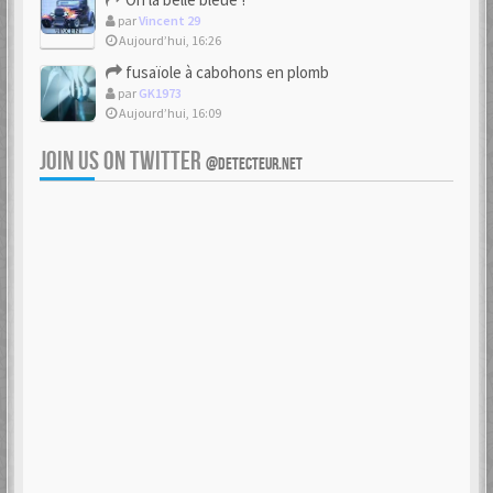
par
Vincent 29
Aujourd’hui, 16:26
fusaïole à cabohons en plomb
par
GK1973
Aujourd’hui, 16:09
JOIN US ON TWITTER
@DETECTEUR.NET