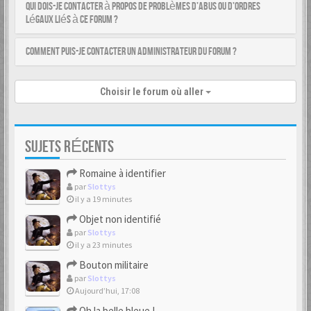
Qui dois-je contacter à propos de problèmes d’abus ou d’ordres
légaux liés à ce forum ?
Comment puis-je contacter un administrateur du forum ?
Choisir le forum où aller
SUJETS RÉCENTS
Romaine à identifier
par
Slottys
il y a 19 minutes
Objet non identifié
par
Slottys
il y a 23 minutes
Bouton militaire
par
Slottys
Aujourd’hui, 17:08
Oh la belle bleue !