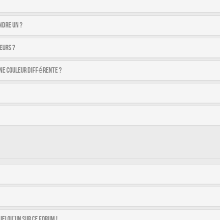
ndre un ?
eurs ?
ne couleur différente ?
uelqu’un sur ce forum !