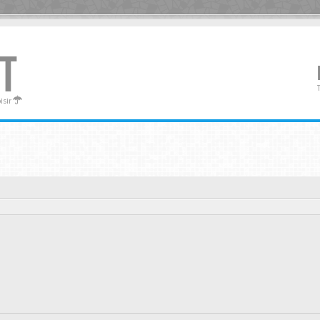
T
oisir