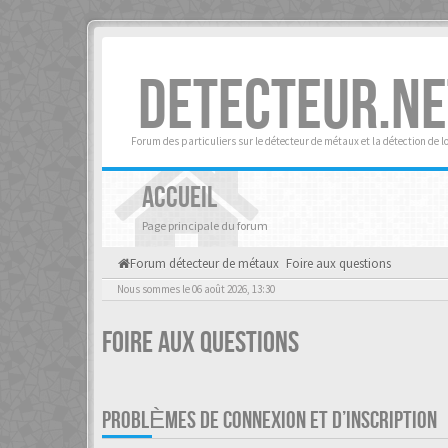
DETECTEUR.NE
Forum des particuliers sur le détecteur de métaux et la détection de l
ACCUEIL
Page principale du forum
Forum détecteur de métaux
Foire aux questions
Nous sommes le 06 août 2026, 13:30
Foire aux questions
PROBLÈMES DE CONNEXION ET D’INSCRIPTION