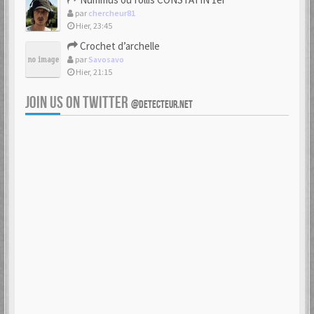
par
chercheur81
Hier, 23:45
Crochet d’archelle
par
Savosavo
Hier, 21:15
JOIN US ON TWITTER
@DETECTEUR.NET