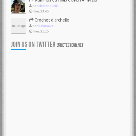
par
chercheur81
Hier, 23:45
Crochet d’archelle
par
Savosavo
Hier, 21:15
JOIN US ON TWITTER
@DETECTEUR.NET