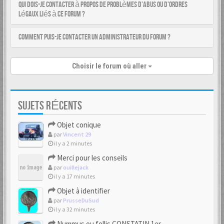
Qui dois-je contacter à propos de problèmes d’abus ou d’ordres
légaux liés à ce forum ?
Comment puis-je contacter un administrateur du forum ?
Choisir le forum où aller
SUJETS RÉCENTS
Objet conique
par
Vincent 29
il y a 2 minutes
Merci pour les conseils
par
ouillejack
il y a 17 minutes
Objet à identifier
par
PrusseDuSud
il y a 32 minutes
Nummus ou follis CONSTATIN 1er