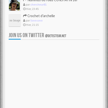
par
chercheur81
Hier, 23:45
Crochet d’archelle
par
Savosavo
Hier, 21:15
JOIN US ON TWITTER
@DETECTEUR.NET