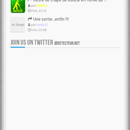
par
Baillius
Hier, 23:15
Une sortie...enfin !!!
par
dado31
Hier, 23:08
JOIN US ON TWITTER
@DETECTEUR.NET