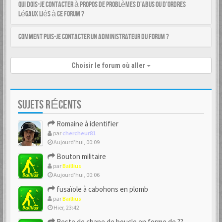
Qui dois-je contacter à propos de problèmes d’abus ou d’ordres
légaux liés à ce forum ?
Comment puis-je contacter un administrateur du forum ?
Choisir le forum où aller
SUJETS RÉCENTS
Romaine à identifier
par
chercheur81
Aujourd’hui, 00:09
Bouton militaire
par
Baillius
Aujourd’hui, 00:06
fusaïole à cabohons en plomb
par
Baillius
Hier, 23:42
Reste de chape de boucle en forme de ??