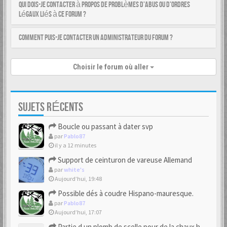
Qui dois-je contacter à propos de problèmes d’abus ou d’ordres
légaux liés à ce forum ?
Comment puis-je contacter un administrateur du forum ?
Choisir le forum où aller
SUJETS RÉCENTS
Boucle ou passant à dater svp
par
Pablo87
il y a 12 minutes
Support de ceinturon de vareuse Allemand
par
white's
Aujourd’hui, 19:48
Possible dés à coudre Hispano-mauresque.
par
Pablo87
Aujourd’hui, 17:07
Partie d un plomb de scelle pour de la chaux hydraulique