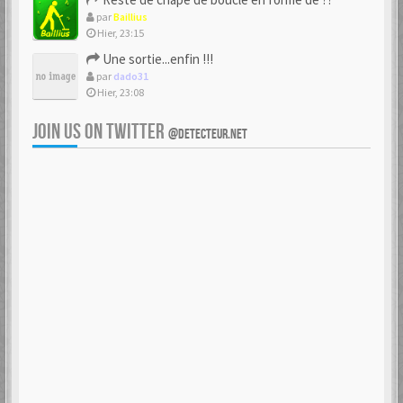
par
Baillius
Hier, 23:15
Une sortie...enfin !!!
par
dado31
Hier, 23:08
JOIN US ON TWITTER
@DETECTEUR.NET