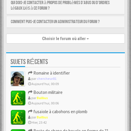
Qui dois-je contacter à propos de problèmes d’abus ou d’ordres
légaux liés à ce forum ?
Comment puis-je contacter un administrateur du forum ?
Choisir le forum où aller
SUJETS RÉCENTS
Romaine à identifier
par
chercheur81
Aujourd’hui, 00:09
Bouton militaire
par
Baillius
Aujourd’hui, 00:06
fusaïole à cabohons en plomb
par
Baillius
Hier, 23:42
Reste de chape de boucle en forme de ??