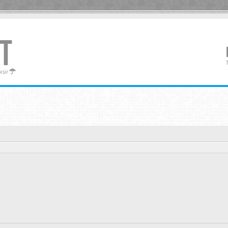
T
oisir