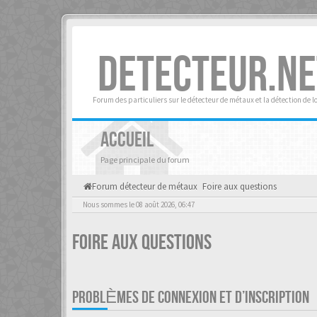
DETECTEUR.NE
Forum des particuliers sur le détecteur de métaux et la détection de l
ACCUEIL
Page principale du forum
Forum détecteur de métaux
Foire aux questions
Nous sommes le 08 août 2026, 06:47
Foire aux questions
PROBLÈMES DE CONNEXION ET D’INSCRIPTION