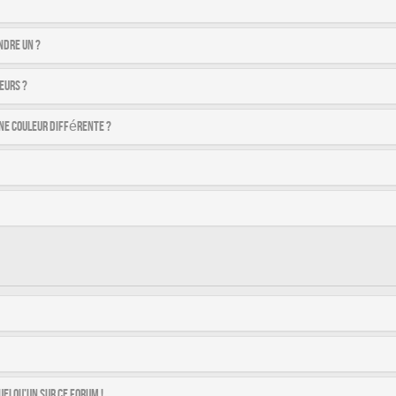
ndre un ?
eurs ?
ne couleur différente ?
uelqu’un sur ce forum !