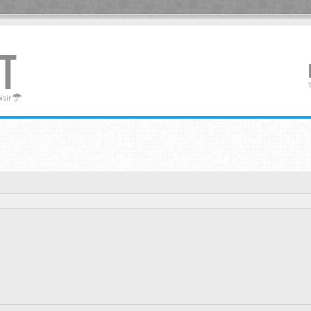
T
oisir