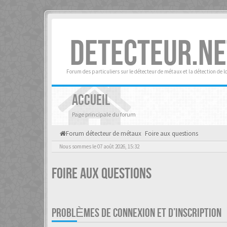
DETECTEUR.NE
Forum des particuliers sur le détecteur de métaux et la détection de l
ACCUEIL
Page principale du forum
Forum détecteur de métaux
Foire aux questions
Nous sommes le 07 août 2026, 15:32
Foire aux questions
PROBLÈMES DE CONNEXION ET D’INSCRIPTION