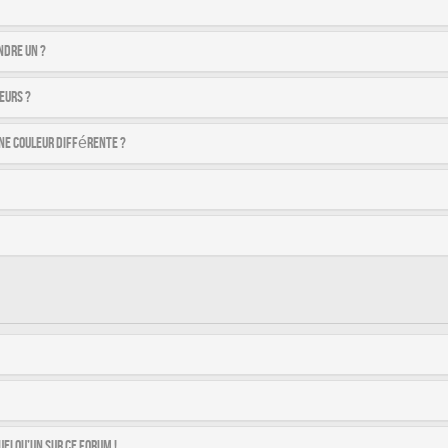
ndre un ?
eurs ?
ne couleur différente ?
uelqu’un sur ce forum !