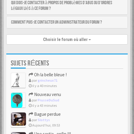
Qui dois-je contacter à propos de problèmes d’abus ou d’ordres
légaux liés à ce forum ?
Comment puis-je contacter un administrateur du forum ?
Choisir le forum où aller
SUJETS RÉCENTS
Oh la belle bleue !
par
grincheux71
il y a 40 minutes
Nouveau venu
par
PrusseDuSud
il y a 43 minutes
Bague perdue
par
Slottys
Aujourd’hui, 09:53
Une sortie...enfin !!!