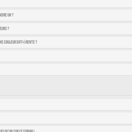
ndre un ?
eurs ?
ne couleur différente ?
uelqu’un sur ce forum !