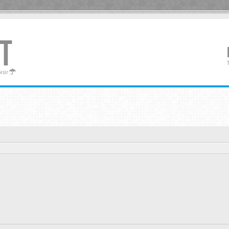
T
oisir