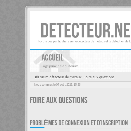
DETECTEUR.NE
Forum des particuliers sur le détecteur de métaux et la détection de l
ACCUEIL
Page principale du forum
Forum détecteur de métaux
Foire aux questions
Nous sommes le 07 août 2026, 15:56
Foire aux questions
PROBLÈMES DE CONNEXION ET D’INSCRIPTION