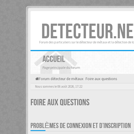
DETECTEUR.NE
Forum des particuliers sur le détecteur de métaux et la détection de l
ACCUEIL
Page principale du forum
Forum détecteur de métaux
Foire aux questions
Nous sommes le 06 août 2026, 17:22
Foire aux questions
PROBLÈMES DE CONNEXION ET D’INSCRIPTION