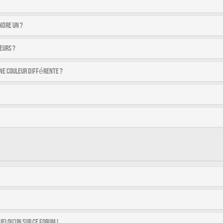
ndre un ?
eurs ?
ne couleur différente ?
uelqu’un sur ce forum !