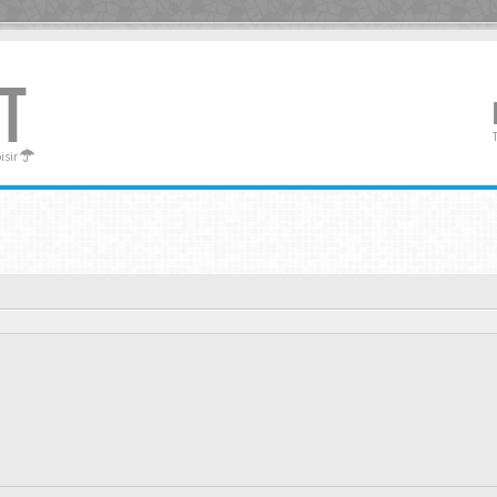
T
oisir