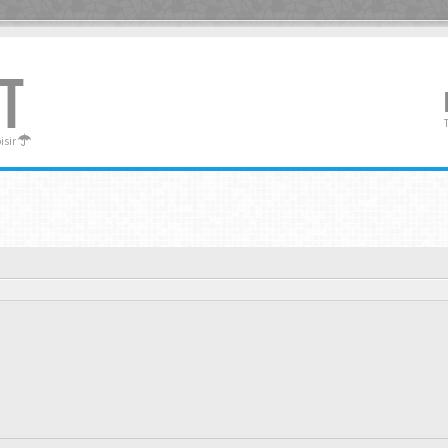
T
oisir