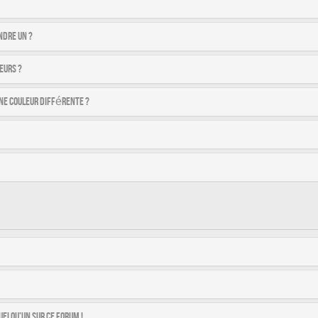
ndre un ?
eurs ?
ne couleur différente ?
uelqu’un sur ce forum !