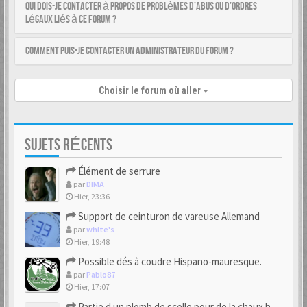
Qui dois-je contacter à propos de problèmes d’abus ou d’ordres
légaux liés à ce forum ?
Comment puis-je contacter un administrateur du forum ?
Choisir le forum où aller
SUJETS RÉCENTS
Élément de serrure
par
DIMA
Hier, 23:36
Support de ceinturon de vareuse Allemand
par
white's
Hier, 19:48
Possible dés à coudre Hispano-mauresque.
par
Pablo87
Hier, 17:07
Partie d un plomb de scelle pour de la chaux hydraulique