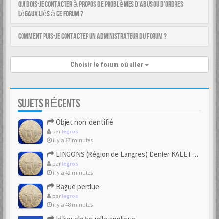
Qui dois-je contacter à propos de problèmes d’abus ou d’ordres
légaux liés à ce forum ?
Comment puis-je contacter un administrateur du forum ?
Choisir le forum où aller
SUJETS RÉCENTS
Objet non identifié
par
legros
il y a 37 minutes
LINGONS (Région de Langres) Denier KALETEDOY à la rouelle
par
legros
il y a 42 minutes
Bague perdue
par
legros
il y a 48 minutes
Id boucle/rouelle/applique