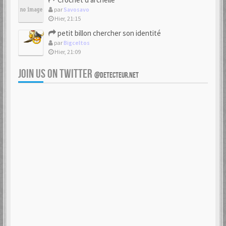
par
Savosavo
Hier, 21:15
petit billon chercher son identité
par
Bigceltos
Hier, 21:09
JOIN US ON TWITTER
@DETECTEUR.NET