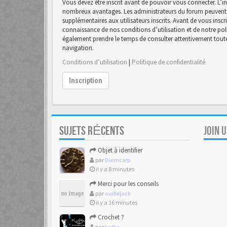
Vous devez être inscrit avant de pouvoir vous connecter. L’in
nombreux avantages. Les administrateurs du forum peuvent 
supplémentaires aux utilisateurs inscrits. Avant de vous inscr
connaissance de nos conditions d’utilisation et de notre polit
également prendre le temps de consulter attentivement toutes
navigation.
Conditions d’utilisation
|
Politique de confidentialité
Inscription
SUJETS RÉCENTS
JOIN 
Objet à identifier
par
Diemcarp
il y a 8 minutes
Merci pour les conseils
par
ouillejack
il y a 16 minutes
Crochet ?
par
kafka