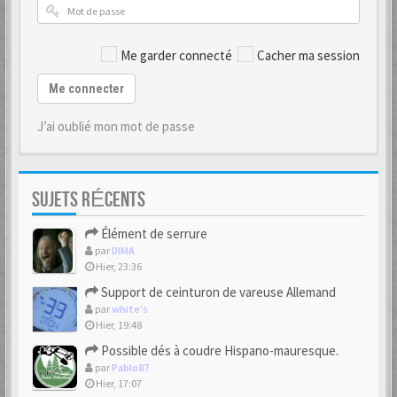
Me garder connecté
Cacher ma session
Me connecter
J’ai oublié mon mot de passe
SUJETS RÉCENTS
Élément de serrure
par
DIMA
Hier, 23:36
Support de ceinturon de vareuse Allemand
par
white's
Hier, 19:48
Possible dés à coudre Hispano-mauresque.
par
Pablo87
Hier, 17:07