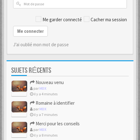
Me garder connecté
Cacher ma session
Me connecter
J’ai oublié mon mot de passe
SUJETS RÉCENTS
Nouveau venu
par
MDX
il y a 4 minutes
Romaine à identifier
par
MDX
il y a 7 minutes
Merci pour les conseils
par
MDX
il y a 8 minutes