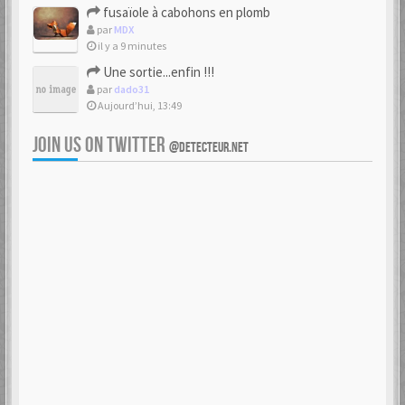
fusaïole à cabohons en plomb
par
MDX
il y a 9 minutes
Une sortie...enfin !!!
par
dado31
Aujourd’hui, 13:49
JOIN US ON TWITTER
@DETECTEUR.NET