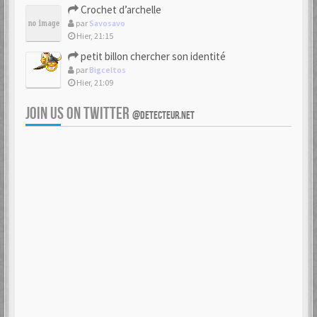
Crochet d’archelle
par
Savosavo
Hier, 21:15
petit billon chercher son identité
par
Bigceltos
Hier, 21:09
JOIN US ON TWITTER
@DETECTEUR.NET