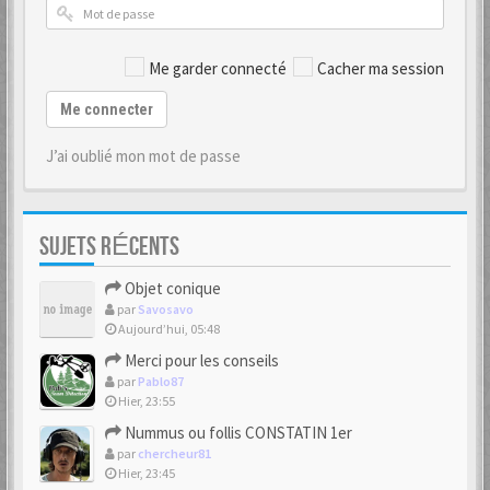
Me garder connecté
Cacher ma session
Me connecter
J’ai oublié mon mot de passe
SUJETS RÉCENTS
Objet conique
par
Savosavo
Aujourd’hui, 05:48
Merci pour les conseils
par
Pablo87
Hier, 23:55
Nummus ou follis CONSTATIN 1er
par
chercheur81
Hier, 23:45