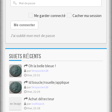
Me garder connecté
Cacher ma session
Me connecter
J’ai oublié mon mot de passe
SUJETS RÉCENTS
Oh la belle bleue !
par
Vespasien26
Hier, 23:31
Id boucle/rouelle/applique
par
Vespasien26
Hier, 22:29
Achat détecteur
par
ouillejack
Hier, 22:18