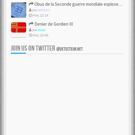
Obus de la Seconde guerre mondiale explosent dans des champs.
par
white's
Hier, 22:14
Denier de Gordien III
par
esus
Hier, 20:46
JOIN US ON TWITTER
@DETECTEUR.NET