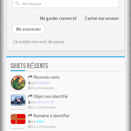
Me garder connecté
Cacher ma session
Me connecter
J’ai oublié mon mot de passe
SUJETS RÉCENTS
Nouveau venu
par
R3n3g4T
il y a 9 minutes
Objet non identifié
par
Vincent 29
il y a 19 minutes
Romaine à identifier
par
esus
il y a 24 minutes