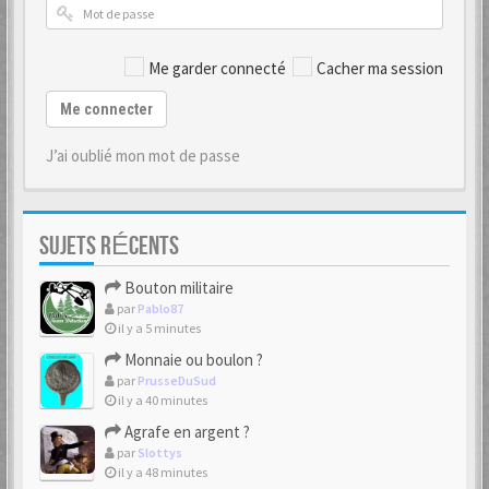
Me garder connecté
Cacher ma session
Me connecter
J’ai oublié mon mot de passe
SUJETS RÉCENTS
Bouton militaire
par
Pablo87
il y a 5 minutes
Monnaie ou boulon ?
par
PrusseDuSud
il y a 40 minutes
Agrafe en argent ?
par
Slottys
il y a 48 minutes