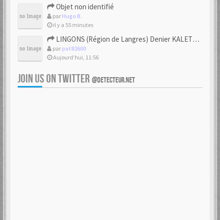
Objet non identifié
par
Hugo B.
il y a 55 minutes
LINGONS (Région de Langres) Denier KALETEDOY à la rouelle
par
pat82600
Aujourd’hui, 11:56
JOIN US ON TWITTER
@DETECTEUR.NET