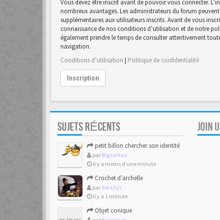
Vous devez être inscrit avant de pouvoir vous connecter. L’in
nombreux avantages. Les administrateurs du forum peuvent 
supplémentaires aux utilisateurs inscrits. Avant de vous inscr
connaissance de nos conditions d’utilisation et de notre polit
également prendre le temps de consulter attentivement toutes
navigation.
Conditions d’utilisation
|
Politique de confidentialité
Inscription
SUJETS RÉCENTS
JOIN 
petit billon chercher son identité
par
Bigceltos
il y a moins d’une minute
Crochet d’archelle
par
Slottys
il y a 1 minute
Objet conique
par
Savosavo