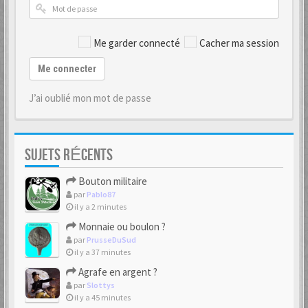
Me garder connecté
Cacher ma session
Me connecter
J’ai oublié mon mot de passe
SUJETS RÉCENTS
Bouton militaire
par
Pablo87
il y a 2 minutes
Monnaie ou boulon ?
par
PrusseDuSud
il y a 37 minutes
Agrafe en argent ?
par
Slottys
il y a 45 minutes