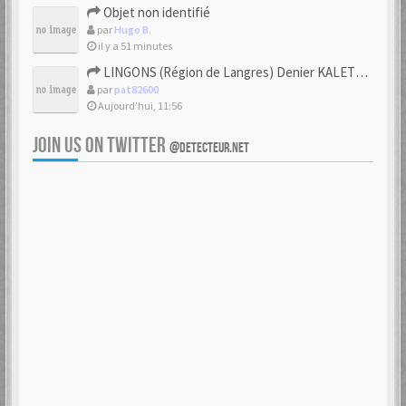
Objet non identifié
par
Hugo B.
il y a 51 minutes
LINGONS (Région de Langres) Denier KALETEDOY à la rouelle
par
pat82600
Aujourd’hui, 11:56
JOIN US ON TWITTER
@DETECTEUR.NET