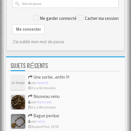
Me garder connecté
Cacher ma session
Me connecter
J’ai oublié mon mot de passe
SUJETS RÉCENTS
Une sortie...enfin !!!
par
dado31
il y a 42 minutes
Nouveau venu
par
Diemcarp
il y a 46 minutes
Bague perdue
par
carus
Aujourd’hui, 19:55