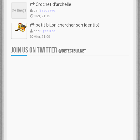
Crochet d’archelle
par
Savosavo
Hier, 21:15
petit billon chercher son identité
par
Bigceltos
Hier, 21:09
JOIN US ON TWITTER
@DETECTEUR.NET