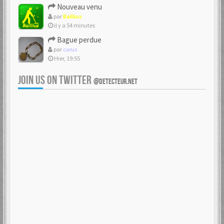
Nouveau venu
par
Baillius
il y a 54 minutes
Bague perdue
par
carus
Hier, 19:55
JOIN US ON TWITTER
@DETECTEUR.NET