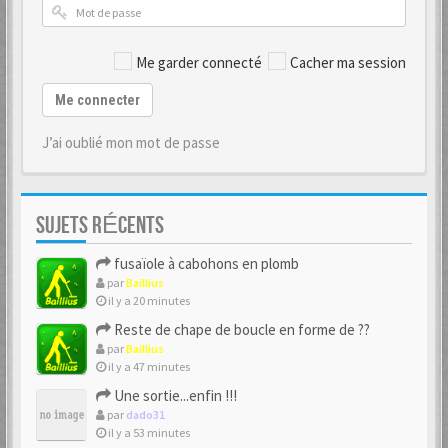
Me garder connecté
Cacher ma session
Me connecter
J’ai oublié mon mot de passe
SUJETS RÉCENTS
fusaïole à cabohons en plomb
par
Baillius
il y a 20 minutes
Reste de chape de boucle en forme de ??
par
Baillius
il y a 47 minutes
Une sortie...enfin !!!
par
dado31
il y a 53 minutes