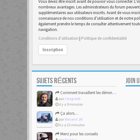
Vous devez être inscrit avant de pouvoir vous connecter. L’in
nombreux avantages. Les administrateurs du forum peuvent 
supplémentaires aux utilisateurs inscrits. Avant de vous inscr
connaissance de nos conditions d’utilisation et de notre polit
également prendre le temps de consulter attentivement toutes
navigation.
Conditions d’utilisation
|
Politique de confidentialité
Inscription
SUJETS RÉCENTS
JOIN 
Comment travaillent les démineurs
par
Cengokill
il y a 9 minutes
Ça alors....
par
Vincent 29
il y a 23 minutes
Merci pour les conseils
par
Slottys