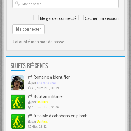
Me garder connecté
Cacher ma session
Me connecter
J’ai oublié mon mot de passe
SUJETS RÉCENTS
Romaine à identifier
par
chercheur81
Aujourd’hui, 00:09
Bouton militaire
par
Baillius
Aujourd’hui, 00:06
fusaïole à cabohons en plomb
par
Baillius
Hier, 23:42