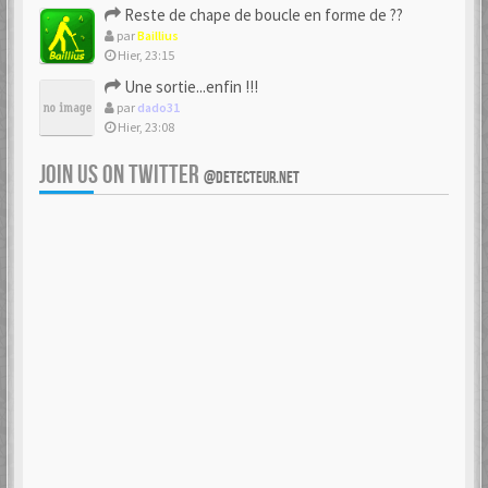
Reste de chape de boucle en forme de ??
par
Baillius
Hier, 23:15
Une sortie...enfin !!!
par
dado31
Hier, 23:08
JOIN US ON TWITTER
@DETECTEUR.NET